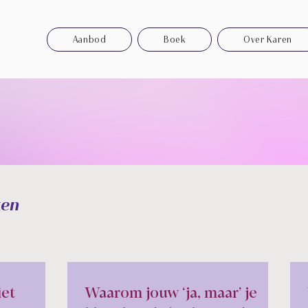
Aanbod
Boek
Over Karen
ken
et
Waarom jouw ‘ja, maar’ je