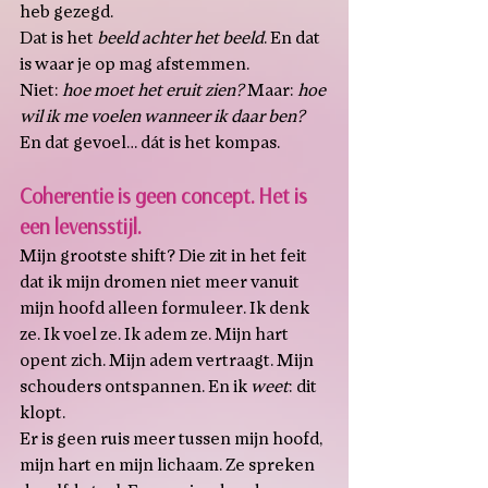
heb gezegd.
Dat is het 
beeld achter het beeld
. En dat 
is waar je op mag afstemmen.
Niet: 
hoe moet het eruit zien? 
Maar: 
hoe 
wil ik me voelen wanneer ik daar ben?
En dat gevoel… dát is het kompas.
Coherentie is geen concept. Het is 
een levensstijl.
Mijn grootste shift? Die zit in het feit 
dat ik mijn dromen niet meer vanuit 
mijn hoofd alleen formuleer. Ik denk 
ze. Ik voel ze. Ik adem ze. Mijn hart 
opent zich. Mijn adem vertraagt. Mijn 
schouders ontspannen. En ik 
weet
: dit 
klopt.
Er is geen ruis meer tussen mijn hoofd, 
mijn hart en mijn lichaam. Ze spreken 