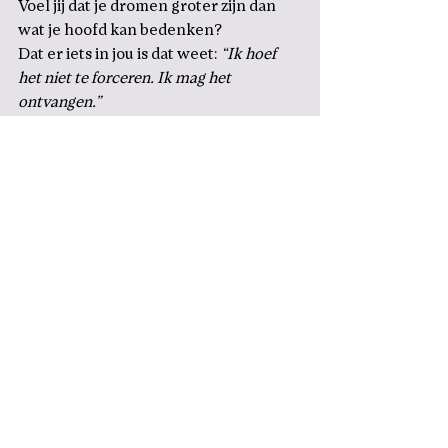
Voel jij dat je dromen groter zijn dan 
wat je hoofd kan bedenken?
Dat er iets in jou is dat weet: 
“Ik hoef 
het niet te forceren. Ik mag het 
ontvangen.”
Dan is 
Een Nieuw Begin
 jouw volgende 
stap.
Niet omdat je iets moet leren.
Maar omdat je jezelf mag herinneren.
Lees hier alles over het traject
Podcast
Wil je deze activatie voelen zakken tot 
in je cellen?
Beluister 
dan 
Aflevering 130
e
en 
zachte maar krachtige uitnodiging om 
je dromen niet langer te controleren, 