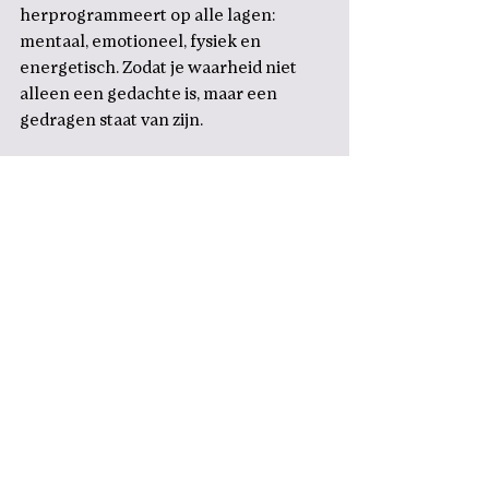
herprogrammeert op alle lagen: 
mentaal, emotioneel, fysiek en 
energetisch. Zodat je waarheid niet 
alleen een gedachte is, maar een 
gedragen staat van zijn.
Ben jij klaar om niet langer tegen 
jezelf te vechten?
Om eindelijk uit je oude verhaal te 
stappen, je innerlijke saboteur 
liefdevol te erkennen en een nieuwe 
realiteit te schrijven, één die jou wél 
dient?
Dan is 
Een Nieuw Begin
 jouw pad.
Een pad dat niet vraagt dat je nóg 
harder werkt.