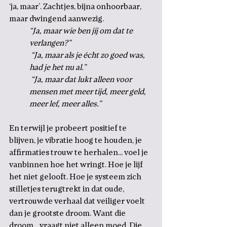
‘ja, maar’. Zachtjes, bijna onhoorbaar, 
maar dwingend aanwezig. 
“Ja, maar wie ben jij om dat te 
verlangen?”
 “Ja, maar als je écht zo goed was, 
had je het nu al.”
 “Ja, maar dat lukt alleen voor 
mensen met meer tijd, meer geld, 
meer lef, meer alles.”
En terwijl je probeert positief te 
blijven, je vibratie hoog te houden, je 
affirmaties trouw te herhalen... voel je 
vanbinnen hoe het wringt. Hoe je lijf 
het niet gelooft. Hoe je systeem zich 
stilletjes terugtrekt in dat oude, 
vertrouwde verhaal dat veiliger voelt 
dan je grootste droom. Want die 
droom... vraagt niet alleen moed. Die 