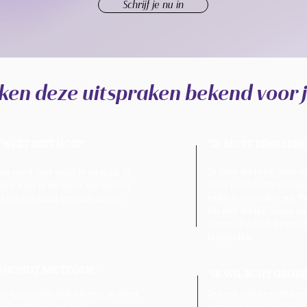
Schrijf je nu in
nken deze uitspraken bekend voor 
K WEET NIET HOE?"
"IK MOET EENS LERE
Je hebt wel een paar o
en voelt met waar je nu staat in
door je ondernemerslev
elke kant je uit moet om wél (al
twijfelt voortdurend. 
f op zijn minst tevredener, te
En met welke keuze zal
storten? Al dat geweifel
trappelen.
S HOUDT ME TEGEN."​
"IK WIL ECHT GROEI
 je (professionele) leven, je weet
Je bent vastberaden een
je komt niet toe aan
principe niemand die of