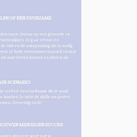
ELEN OP EEN DUURZAME
handen om je droom op een gezonde en
wezenlijken. Je gaat ervoor en
e de rust en de ontspanning die je nodig
jven. Je hebt vertrouwen in jezelf en in je
’ zal naar boven komen en shinen als
CASE SCENARIO!
 je creëert een toekomst die je nooit
e houden. Je hebt de skills om groter
omen. Geweldig toch!
TROUWEN MIJN EIGEN SUCCES!
oelen zijn en je weet wat je