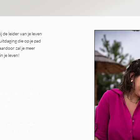
j de leider van je leven
uitdaging die op je pad
ardoor zal je meer
in je leven!
en beleven waarop
n zich tegen je heeft
conflicten, te weinig
eidsklachten, ... Ken
om je te vertellen
hoeven te bestaan.