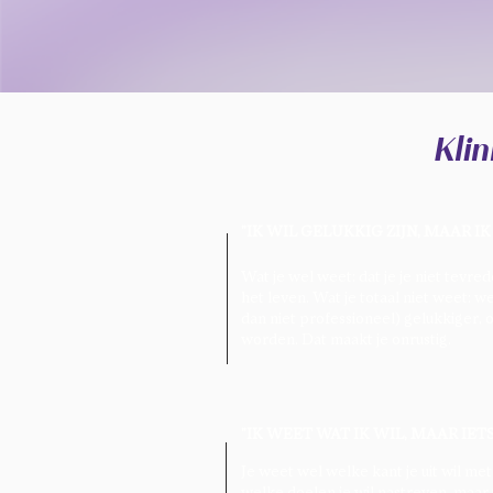
Kli
"IK WIL GELUKKIG ZIJN, MAAR I
Wat je wel weet: dat je je niet tevred
het leven. Wat je totaal niet weet: w
dan niet professioneel) gelukkiger, o
worden. Dat maakt je onrustig.
"IK WEET WAT IK WIL, MAAR IET
Je weet wel welke kant je uit wil met
welke doelen je wil nastreven, maar 