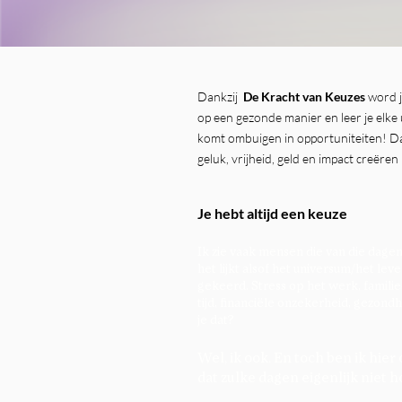
Dankzij
De Kracht van Keuzes
word ji
op een gezonde manier en leer je elke 
komt ombuigen in opportuniteiten! Da
geluk, vrijheid, geld en impact creëren 
Je hebt altijd een keuze
Ik zie vaak mensen die van die dag
het lijkt alsof het universum/het leve
gekeerd. Stress op het werk, familie
tijd, financiële onzekerheid, gezondh
je dat?
Wel, ik ook. En toch ben ik hier 
dat zulke dagen eigenlijk niet 