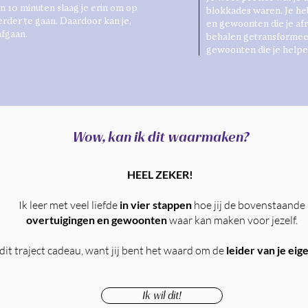
n 10 minuten slaag je erin om op
blokkades waren. Je h
rder te gaan. Daardoor kan je,
en gewoonten die je af
afgaan.
behalen getransformeer
gewoonten die je helpe
Wow, kan ik dit waarmaken?
HEEL ZEKER!
Ik leer met veel liefde
in
vier stappen
hoe jij de bovenstaande
overtuigingen en gewoonten
waar kan maken voor jezelf.
 dit traject cadeau, want jij bent het waard om de
leider van je eig
Ik wil dit!