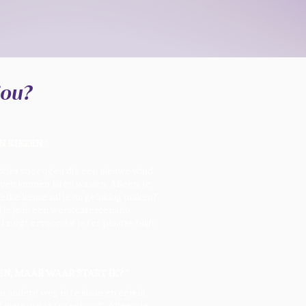
jou?
N KIEZEN."
pties voor ogen die een nieuwe wind
en kunnen laten waaien. Alleen: je
Welke keuze zal je nu gelukkig maken?
 je je in een worstcasescenario
 zorgt ervoor dat je ter plaatse blijft
EN, MAAR WAAR START IK? "
 andere weg in te slaan en er is in
 niets wat je tegenhoudt. Alleen: je