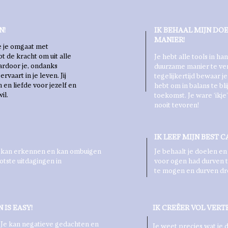
N!
IK BEHAAL MIJN DO
MANIER!
hoe je omgaat met
t de kracht om uit alle
Je hebt alle tools in 
aardoor je, ondanks
duurzame manier te ver
vaart in je leven. Jij
tegelijkertijd bewaar j
en liefde voor jezelf en
hebt om in balans te bli
il.
toekomst. Je ware ‘ikje
nooit tevoren!
IK LEEF MIJN BEST 
n kan erkennen en kan ombuigen
Je behaalt je doelen en
otste uitdagingen in
voor ogen had durven t
te mogen en durven dr
 IS EASY!
IK CREËER VOL VER
. Je kan negatieve gedachten en
Je weet precies wat je d