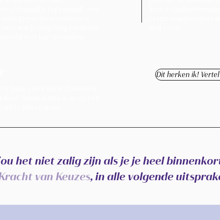
ts of iemand je tegenhoudt: een
kent je eindbestemming
en, oude gewoonten waarmee je
eerste stappen moet zet
n over wat je omgeving ervan zou
weg toont.
nder dat je je laat afremmen.
"​
Dit herken ik! Verte
ent bang om te falen. Daarom is
 al deed. Stiekem ben je nu op een
stil te blijven staan.
ou het niet zalig zijn als je je heel binnenkor
Kracht van Keuzes
, in alle volgende uitspra