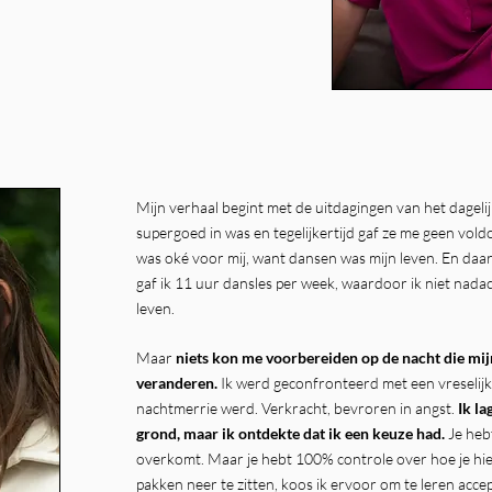
Mijn verhaal begint met de uitdagingen van het dagelij
supergoed in was en tegelijkertijd gaf ze me geen vo
was oké voor mij, want dansen was mijn leven. En daa
gaf ik 11 uur dansles per week, waardoor ik niet nadac
leven.
Maar
niets kon me voorbereiden op de nacht die mi
veranderen.
Ik werd geconfronteerd met een vreselijk
nachtmerrie werd. Verkracht, bevroren in angst.
Ik l
grond, maar ik ontdekte dat ik een keuze had.
Je hebt
overkomt. Maar je hebt 100% controle over hoe je hie
pakken neer te zitten, koos ik ervoor om te leren acc