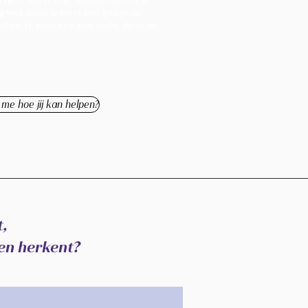
 wel, maar je weet niet hoe je de
ten. Je hebt een gids nodig die je de
l me hoe jij kan helpen?
t,
ken herkent?