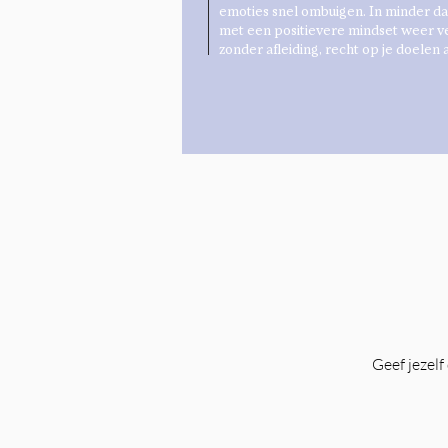
emoties snel ombuigen. In minder da
met een positievere mindset weer ve
zonder afleiding, recht op je doelen 
Geef jezelf