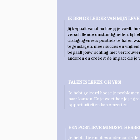
IK BEN DE LEIDER VAN MIJN LEVE
Jij bepaalt vanaf nu hoe jij je voelt, 
verschillende omstandigheden. Jij heb
uitdagingen iets positiefs te halen w
tegenslagen, meer succes en vrijheid er
bepaalt jouw richting met vertrouwen 
anderen en creëert de impact die je w
FALEN IS LEREN, OH YES!
Je hebt geleerd hoe je je probleme
naar kansen. En je weet hoe je je gro
opportuniteiten kan omzetten.
EEN POSITIEVE MINDSET HEBBEN
Je hebt al je emoties onder controle