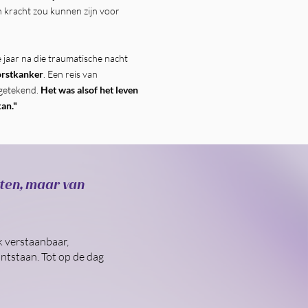
n kracht zou kunnen zijn voor
 jaar na die traumatische nacht
rstkanker
. Een reis van
 getekend.
Het was alsof het leven
kan."
eten, maar van
k verstaanbaar,
ntstaan. Tot op de dag