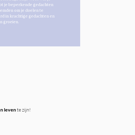
ebt je beperkende gedachten
remden om je doelen te
d in krachtige gedachten en
n groeien.
en leven
te zijn!