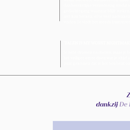
daadwerkelijke verandering omdat ie
gedachtegang waarin je blijft stek
niet kan breken, of te veel nadenke
vinden. Je vindt het steeds frustrere
"FALEN IS MY WORST NIGHTMARE
Je hebt dromen en doelen, maar je b
het veiliger om te doen wat je altijd
punt gekomen dat je het beu bent om 
Z
dankzij
De 